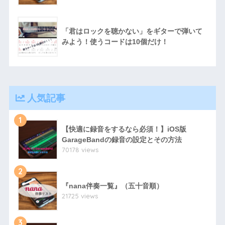
「君はロックを聴かない」をギターで弾いて
みよう！使うコードは10個だけ！
人気記事
1
【快適に録音をするなら必須！】iOS版
GarageBandの録音の設定とその方法
70178 views
2
『nana伴奏一覧』（五十音順）
21725 views
3