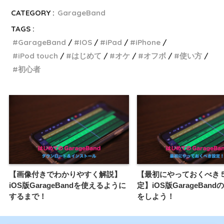
CATEGORY :
GarageBand
TAGS :
GarageBand
IOS
iPad
iPhone
iPod touch
はじめて
オケ
オフボ
使い方
初心者
【画像付きでわかりやすく解説】
【最初にやっておくべき
iOS版GarageBandを使えるように
定】iOS版GarageBan
するまで！
をしよう！