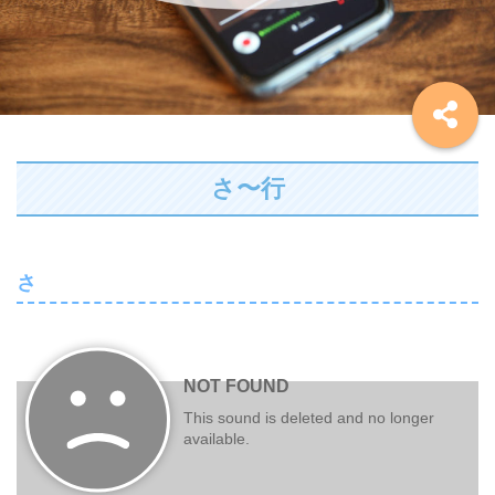
さ〜行
さ