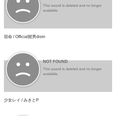
宿命 / Official髭男dism
少女レイ / みきとP