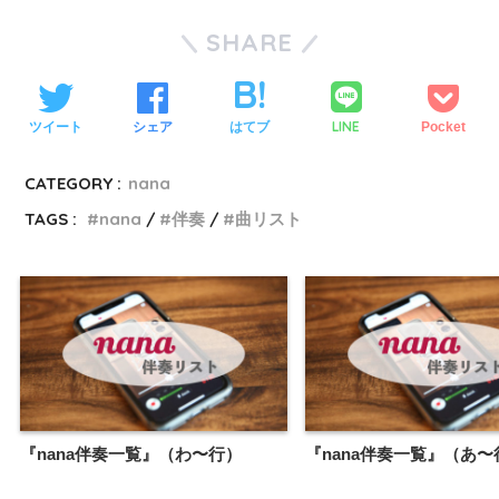
SHARE
LINE
ツイート
シェア
はてブ
Pocket
CATEGORY :
nana
TAGS :
nana
伴奏
曲リスト
『nana伴奏一覧』（わ〜行）
『nana伴奏一覧』（あ〜